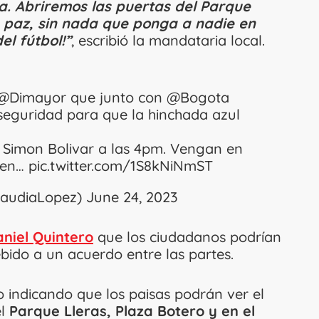
a. Abriremos las puertas del Parque
 paz, sin nada que ponga a nadie en
el fútbol!”
, escribió la mandataria local.
@Dimayor
que junto con
@Bogota
 seguridad para que la hinchada azul
 Simon Bolivar a las 4pm. Vengan en
 en…
pic.twitter.com/1S8kNiNmST
laudiaLopez)
June 24, 2023
niel Quintero
que los ciudadanos podrían
ebido a un acuerdo entre las partes.
o indicando que los paisas podrán ver el
el
Parque Lleras, Plaza Botero y en el