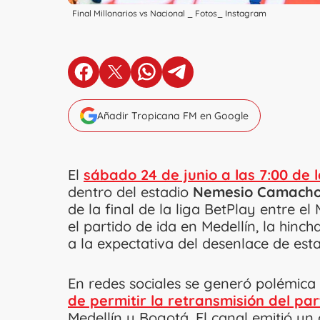
Final Millonarios vs Nacional _ Fotos_ Instagram
en Facebook
en X
en Whatsapp
en Telegram
Añadir Tropicana FM en Google
El
sábado 24 de junio a las 7:00 de 
dentro del estadio
Nemesio Camacho
de la final de la liga BetPlay entre el 
el partido de ida en Medellín, la hinc
a la expectativa del desenlace de es
En redes sociales se generó polémica
de permitir la retransmisión del par
Medellín y Bogotá. El canal emitió 