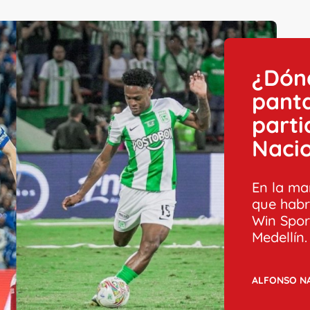
¿Dónd
panta
parti
Naci
En la ma
que habr
Win Spor
Medellín.
ALFONSO N