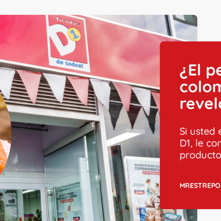
¿El p
colom
revel
Si usted
D1, le c
producto
MRESTREPO