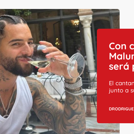
Con 
Malu
será 
El canta
junto a 
DRODRIGUE