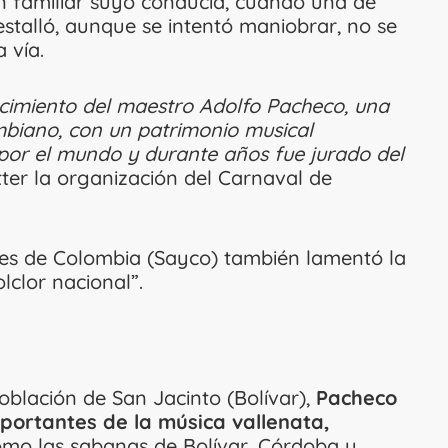
Un familiar suyo conducía, cuando una de
 estalló, aunque se intentó maniobrar, no se
 vía.
imiento del maestro Adolfo Pacheco, una
mbiano, con un patrimonio musical
 por el mundo y durante años fue jurado del
tter la organización del Carnaval de
es de Colombia (Sayco) también lamentó la
olclor nacional”.
oblación de San Jacinto (Bolívar),
Pacheco
portantes de la música vallenata,
omo las sabanas de Bolívar, Córdoba y