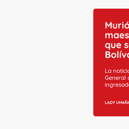
Murió
maest
que s
Bolív
La notici
General 
ingresad
LADY UMAÑ