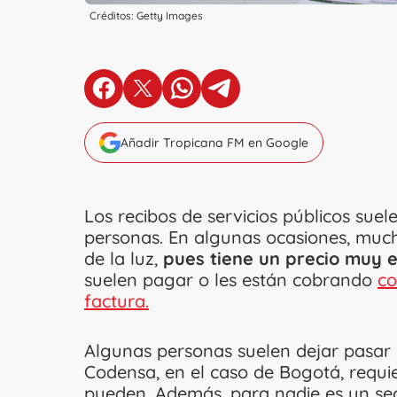
Créditos: Getty Images
en Facebook
en X
en Whatsapp
en Telegram
Añadir Tropicana FM en Google
Los recibos de servicios públicos sue
personas. En algunas ocasiones, much
de la luz,
pues tiene un precio muy 
suelen pagar o les están cobrando
co
factura.
Algunas personas suelen dejar pasar e
Codensa, en el caso de Bogotá, requie
pueden. Además, para nadie es un sec