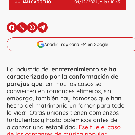
JULIÁN CARREÑO
04/12/2024, a las 18:43
en Facebook
en X
en Whatsapp
en Telegram
Añadir Tropicana FM en Google
La industria del
entretenimiento se ha
caracterizado por la conformación de
parejas que
, en muchos casos se
convierten en romances efímeros, sin
embargo, también hay famosos que han
hecho del matrimonio un ‘amor para toda
la vida’. Otras uniones tienen comienzos
turbulentos y hasta polémicos antes de
alcanzar una estabilidad.
Ese fue el caso
de los cantantes de música popular