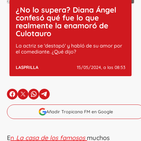
¿No lo supera? Diana Ángel
confesó qué fue lo que
realmente la enamoró de
Culotauro
La actriz se 'destapó' y habló de su amor por
el comediante. ¿Qué dijo?
LASPRILLA
15/05/2024, a las 08:53
en Facebook
en X
en Whatsapp
en Telegram
Añadir Tropicana FM en Google
E
n
La casa de los famosos
muchos