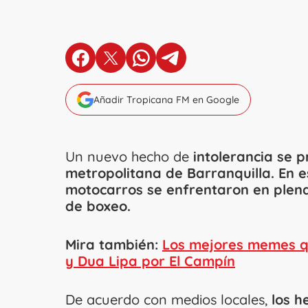
en Facebook
en X
en Whatsapp
en Telegram
Añadir Tropicana FM en Google
Un nuevo hecho de
intolerancia se p
metropolitana de Barranquilla. En 
motocarros se enfrentaron en plena 
de boxeo.
Mira también:
Los mejores memes qu
y Dua Lipa por El Campín
De acuerdo con medios locales,
los h