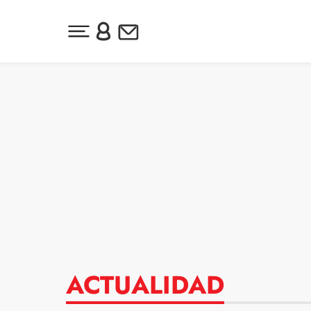
Desplegar menú principal
Inicia sesión o regístrate
Newsletter
Ir al contenido
ACTUALIDAD