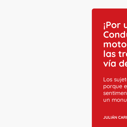
¡Por 
Cond
motoc
las t
vía d
Los sujet
porque e
sentimen
un monu
JULIÁN CA