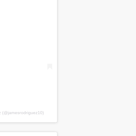
ez (@jamesrodriguez10)