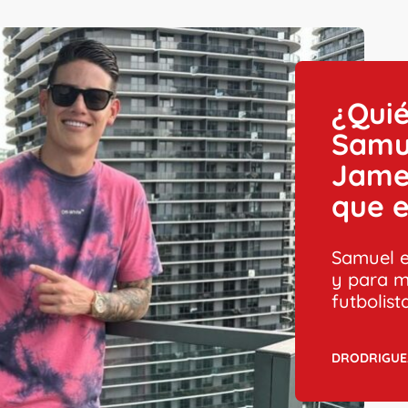
¿Qui
Samue
Jame
que 
Samuel e
y para m
futbolista
DRODRIGUE