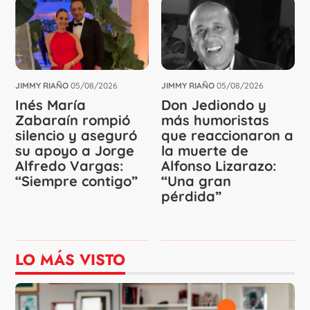
JIMMY RIAÑO
05/08/2026
JIMMY RIAÑO
05/08/2026
Inés María
Don Jediondo y
Zabaraín rompió
más humoristas
silencio y aseguró
que reaccionaron a
su apoyo a Jorge
la muerte de
Alfredo Vargas:
Alfonso Lizarazo:
“Siempre contigo”
“Una gran
pérdida”
LO MÁS VISTO