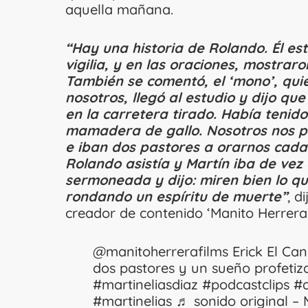
aquella mañana.
“Hay una historia de Rolando. Él est
vigilia, y en las oraciones, mostrar
También se comentó, el ‘mono’, qui
nosotros, llegó al estudio y dijo qu
en la carretera tirado. Había tenid
mamadera de gallo. Nosotros nos p
e iban dos pastores a orarnos cada
Rolando asistía y Martín iba de vez
sermoneada y dijo: miren bien lo qu
rondando un espíritu de muerte”
, d
creador de contenido ‘Manito Herrera 
@manitoherrerafilms
Erick El Can
dos pastores y un sueño profetiz
#martineliasdiaz
#podcastclips
#
#martinelias
♬ sonido original – 