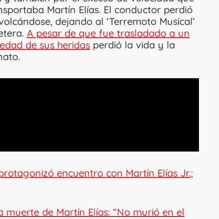
nsportaba Martín Elías. El conductor perdió
 volcándose, dejando al ‘Terremoto Musical’
etera.
A pesar de que fue trasladado a un
vedad de sus heridas
perdió la vida y la
nato.
otagonizó encuentro con Martín Elías Jr.;
a muerte de Martín Elías: “No murió en el