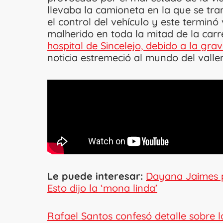
llevaba la camioneta en la que se tra
el control del vehículo y este terminó
malherido en toda la mitad de la carr
hospital de Sincelejo, debido a la gra
noticia estremeció al mundo del valle
Le puede interesar:
Dayana Jaimes pr
Esto dijo la ‘mona linda’
Rafael Santos confesó detalle sobre l