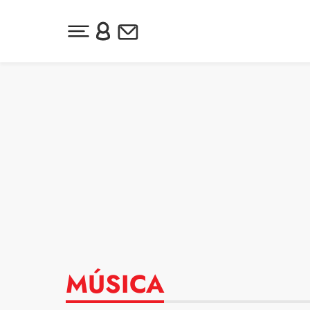
Desplegar menú principal
Inicia sesión o regístrate
Newsletter
Ir al contenido
MÚSICA