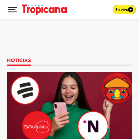
En vivo
Desplegar menú principal
Ir al contenido
NOTICIAS