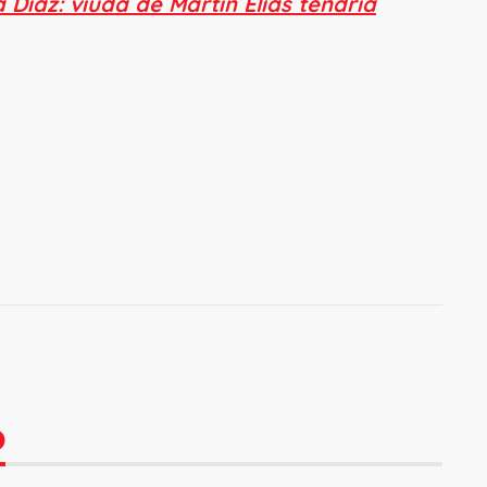
 Díaz: viuda de Martín Elías tendría
O