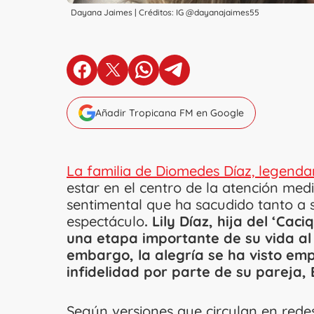
Dayana Jaimes | Créditos: IG @dayanajaimes55
en Facebook
en X
en Whatsapp
en Telegram
Añadir Tropicana FM en Google
La familia de Diomedes Díaz, legendar
estar en el centro de la atención med
sentimental que ha sacudido tanto a
espectáculo
. Lily Díaz, hija del ‘Cac
una etapa importante de su vida al
embargo, la alegría se ha visto e
infidelidad por parte de su pareja, E
Según versiones que circulan en rede