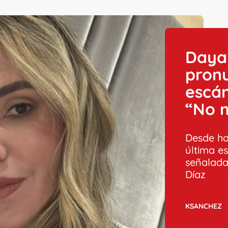
Daya
pronu
escán
“No 
Desde ha
última e
señalada
Díaz
KSANCHEZ