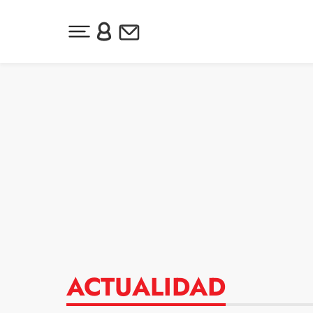
Desplegar menú principal
Inicia sesión o regístrate
Newsletter
Ir al contenido
ACTUALIDAD