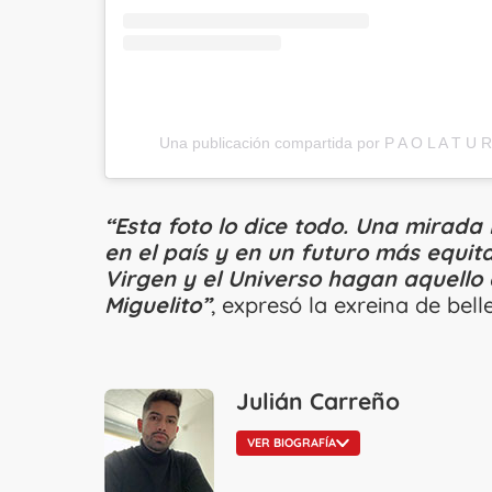
Una publicación compartida por P A O L A T U 
“Esta foto lo dice todo. Una mirad
en el país y en un futuro más equit
Virgen y el Universo hagan aquello 
Miguelito”
, expresó la exreina de bell
Julián Carreño
VER BIOGRAFÍA