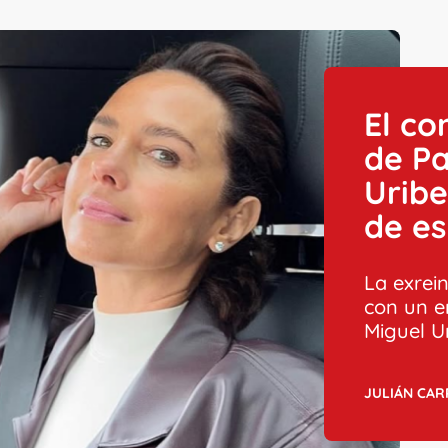
El c
de Pa
Uribe
de e
La exrei
con un e
Miguel Ur
JULIÁN CA