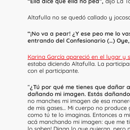
“Ella dice que ella no pea”,
dijo La T
Altafulla no se quedó callado y jocosa
“¡No va a pear! ¿Y ese peo me lo va
entrando del Confesionario (…) Oye,
Karina García apareció en el lugar y
estaba diciendo Altafulla. La particip
con el participante.
“
¿Tú por qué me tienes que dañar as
dañando mi imagen. Estás dañando
no manches mi imagen de esa manera. 
de mis gases… Mi cuerpo no produce g
como tú te lo imaginas. Entonces a m
acá manchando mi imagen: que me tir
lo saben! Digan lo que quieran, pero 