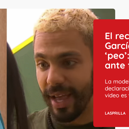
El re
Garcí
‘peo’
ante 
La model
declaraci
video es 
LASPRILLA