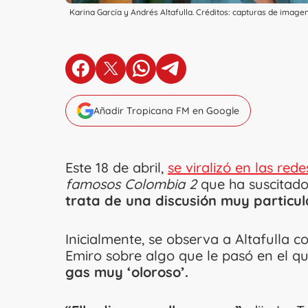
Karina García y Andrés Altafulla. Créditos: capturas de ima
en Facebook
en X
en Whatsapp
en Telegram
Añadir Tropicana FM en Google
Este 18 de abril,
se viralizó en las red
famosos Colombia 2
que ha suscitado
trata de una discusión muy particul
Inicialmente, se observa a Altafulla 
Emiro sobre algo que le pasó en el qu
gas muy ‘oloroso’.