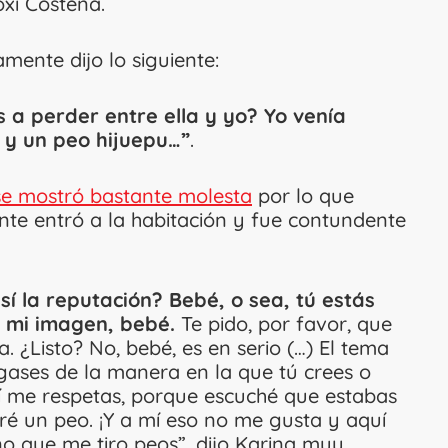
oxi Costeña.
mente dijo lo siguiente:
s a perder entre ella y yo? Yo venía
 y un peo hijuepu…”
.
 se mostró bastante molesta
por lo que
ante entró a la habitación y fue contundente
í la reputación? Bebé, o sea, tú estás
 mi imagen, bebé.
Te pido, por favor, que
¿Listo? No, bebé, es en serio (…) El tema
ases de la manera en la que tú crees o
í me respetas, porque escuché que estabas
é un peo. ¡Y a mí eso no me gusta y aquí
no que me tiro peos”, dijo Karina muy