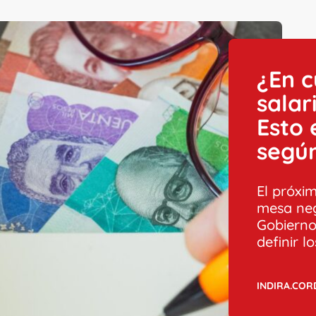
¿En c
salar
Esto 
según
El próxim
mesa neg
Gobierno
definir 
INDIRA.CO