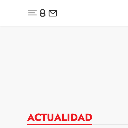
Desplegar menú principal
Inicia sesión o regístrate
Newsletter
Ir al contenido
ACTUALIDAD