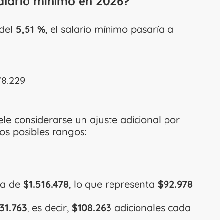
alario mínimo en 2026?
 del
5,51 %
, el salario mínimo pasaría a
78.229
le considerarse un ajuste adicional por
os posibles rangos:
ría de
$1.516.478
, lo que representa
$92.978
31.763
, es decir,
$108.263
adicionales cada