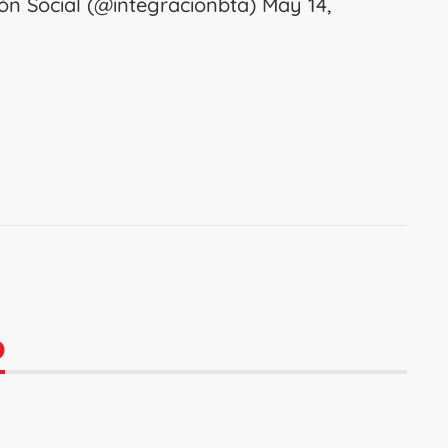
ción Social (@integracionbta)
May 14,
O