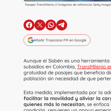
Pasajes TransMilenio // Imágenes de referencia: Getty Image
en Facebook
en X
en Whatsapp
en Telegram
Añadir Tropicana FM en Google
Aunque el Sisbén es una herramienta
subsidios en Colombia,
TransMilenio 
gratuidad de pasajes que beneficia di
población sin necesidad de que perten
Esta medida, implementada por la admin
facilitar la movilidad y aliviar la 
quienes más lo necesitan
, se enfoca
condición, requieren un apoyo especia