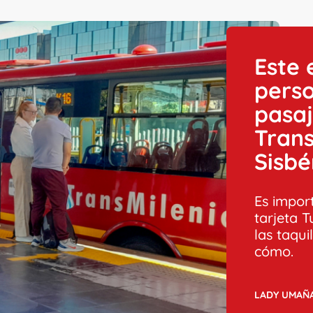
Este 
perso
pasaj
Trans
Sisbé
Es impor
tarjeta T
las taqui
cómo.
LADY UMAÑ