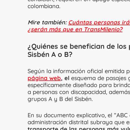
colombiana.
Mire también:
Cuántas personas irá
¿serán más que en TransMilenio?
¿Quiénes se benefician de los 
Sisbén A o B?
Según la información oficial emitida p
página web
, el
esquema de pasajes gr
específicamente diseñado para brind
a personas con discapacidad, además 
grupos A y B del Sisbén.
En su documento explicativo, el “ABC 
administración distrital subraya que e
transporte de las personas más vul