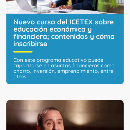
Nuevo curso del ICETEX sobre
educación económica y
financiera; contenidos y cómo
inscribirse
Con este programa educativo puede
capacitarse en asuntos financieros como
ahorro, inversión, emprendimiento, entre
otros.