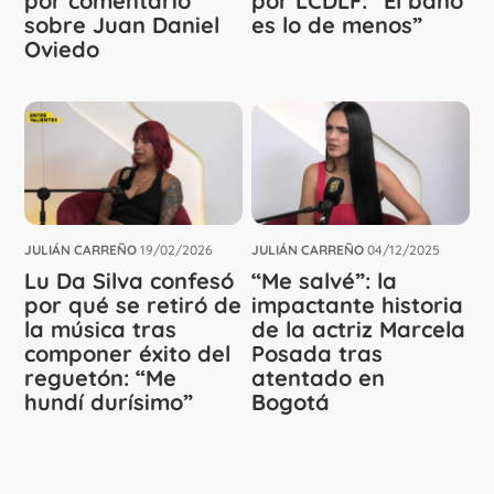
por comentario
por LCDLF: “El baño
sobre Juan Daniel
es lo de menos”
Oviedo
JULIÁN CARREÑO
19/02/2026
JULIÁN CARREÑO
04/12/2025
Lu Da Silva confesó
“Me salvé”: la
por qué se retiró de
impactante historia
la música tras
de la actriz Marcela
componer éxito del
Posada tras
reguetón: “Me
atentado en
hundí durísimo”
Bogotá