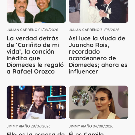
JULIÁN CARREÑO
01/08/2026
JULIÁN CARREÑO
31/07/2026
La verdad detrás
Así luce la viuda de
de ‘Cariñito de mi
Juancho Rois,
vida’, la canción
recordado
inédita que
acordeonero de
Diomedes le regaló
Diomedes; ahora es
a Rafael Orozco
influencer
JIMMY RIAÑO
29/07/2026
JIMMY RIAÑO
04/08/2026
Ella es la esposa de
Él es Camilo