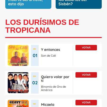
esto dijo
Sisbén?
LOS DURÍSIMOS DE
TROPICANA
VOTAR
Y entonces
se mantiene en el número
01
Son de Cali
VOTAR
Quiero volar por
se mantiene en el número
ti
02
Binomio de Oro de
América
VOTAR
Micaela
se mantiene en el número