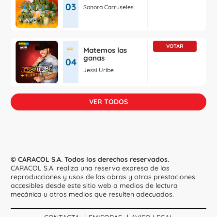
03
Sonora Carruseles
VOTAR
Matemos las
se mantiene en el número
ganas
04
Jessi Uribe
VER TODOS
© CARACOL S.A. Todos los derechos reservados.
CARACOL S.A. realiza una reserva expresa de las
reproducciones y usos de las obras y otras prestaciones
accesibles desde este sitio web a medios de lectura
mecánica u otros medios que resulten adecuados.