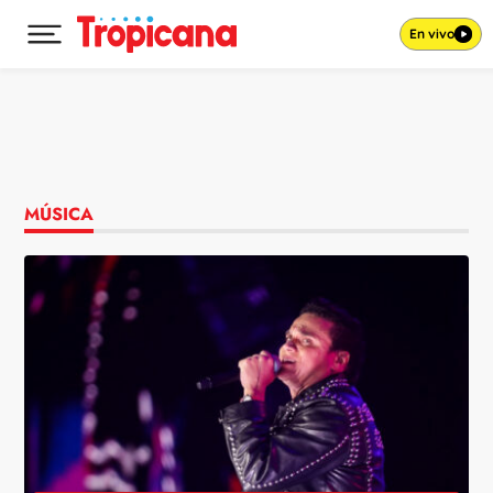
En vivo
Desplegar menú principal
Ir al contenido
MÚSICA