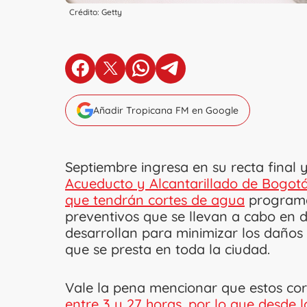
Crédito: Getty
en Facebook
en X
en Whatsapp
en Telegram
Añadir Tropicana FM en Google
Septiembre ingresa en su recta final
Acueducto y Alcantarillado de Bogotá 
que tendrán cortes de agua
programa
preventivos que se llevan a cabo en di
desarrollan para minimizar los daños e
que se presta en toda la ciudad.
Vale la pena mencionar que estos co
entre 3 y 27 horas, por lo que desde 