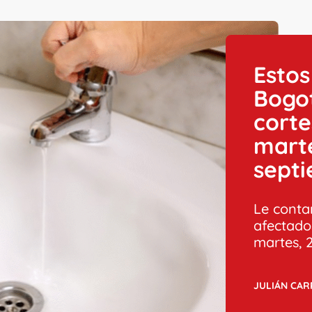
Estos
Bogo
corte
marte
sept
Le conta
afectado
martes, 
JULIÁN CA