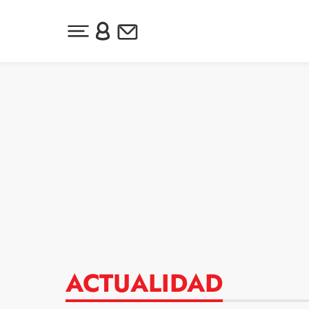
Desplegar menú principal
Inicia sesión o regístrate
Newsletter
Ir al contenido
ACTUALIDAD