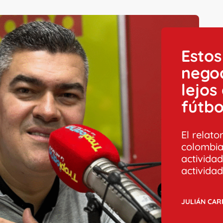
Estos
negoc
lejos
fútbo
El relato
colombia
actividad
activida
JULIÁN CA