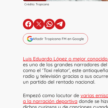
Crédito: Tropicana
en Facebook
en X
en Whatsapp
en Telegram
Añadir Tropicana FM en Google
Luis Eduardo López o mejor conocido
es uno de los grandes narradores de
como el ‘Toxi relator’, este antioque
radio y televisión gracias a sus ocurr
un partido del rentado nacional.
Empezó como locutor de
varias emiso
a la narración deportiva
donde se hizo
dichos curiosos y de canciones cuand