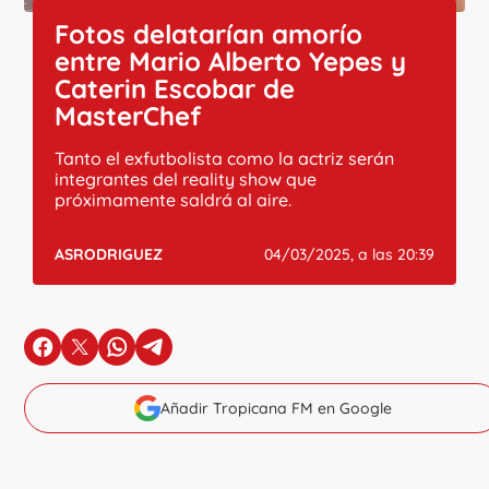
Fotos delatarían amorío
entre Mario Alberto Yepes y
Caterin Escobar de
MasterChef
Tanto el exfutbolista como la actriz serán
integrantes del reality show que
próximamente saldrá al aire.
ASRODRIGUEZ
04/03/2025, a las 20:39
en Facebook
en X
en Whatsapp
en Telegram
Añadir Tropicana FM en Google