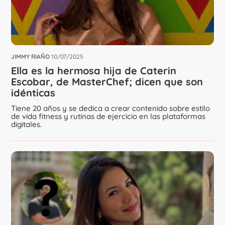
JIMMY RIAÑO
10/07/2025
Ella es la hermosa hija de Caterin
Escobar, de MasterChef; dicen que son
idénticas
Tiene 20 años y se dedica a crear contenido sobre estilo
de vida fitness y rutinas de ejercicio en las plataformas
digitales.