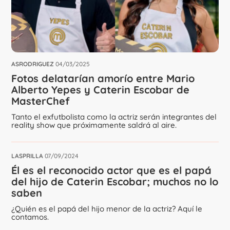
ASRODRIGUEZ
04/03/2025
Fotos delatarían amorío entre Mario
Alberto Yepes y Caterin Escobar de
MasterChef
Tanto el exfutbolista como la actriz serán integrantes del
reality show que próximamente saldrá al aire.
LASPRILLA
07/09/2024
Él es el reconocido actor que es el papá
del hijo de Caterin Escobar; muchos no lo
saben
¿Quién es el papá del hijo menor de la actriz? Aquí le
contamos.