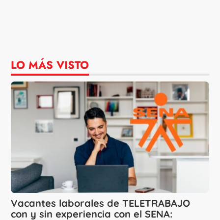
LO MÁS VISTO
Vacantes laborales de TELETRABAJO
con y sin experiencia con el SENA: