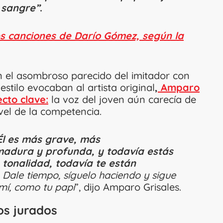
a sangre”
.
es canciones de Darío Gómez, según la
n el asombroso parecido del imitador con
estilo evocaban al artista original
,
Amparo
cto clave:
la voz del joven aún carecía de
vel de la competencia.
Él es más grave, más
 madura y profunda, y todavía estás
 tonalidad, todavía te están
Dale tiempo, síguelo haciendo y sigue
mí, como tu papi
”, dijo Amparo Grisales.
os jurados