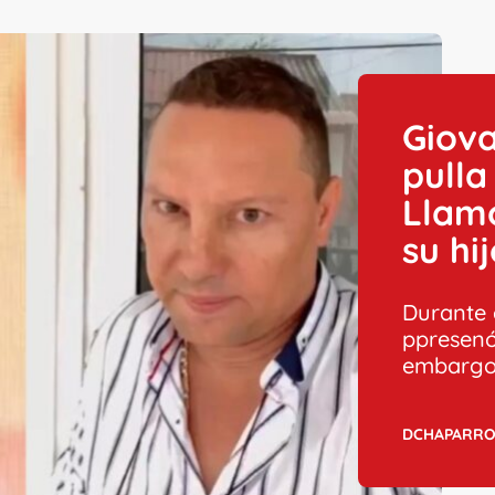
Giova
pulla
Llamo
su hi
Durante e
ppresenó 
embargo 
DCHAPARR