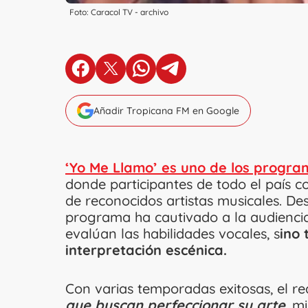
Foto: Caracol TV - archivo
en Facebook
en X
en Whatsapp
en Telegram
Añadir Tropicana FM en Google
‘Yo Me Llamo’ es uno de los progra
donde participantes de todo el país c
de reconocidos artistas musicales. De
programa ha cautivado a la audiencia
evalúan las habilidades vocales, s
ino 
interpretación escénica.
Con varias temporadas exitosas, el re
que buscan perfeccionar su arte
, m