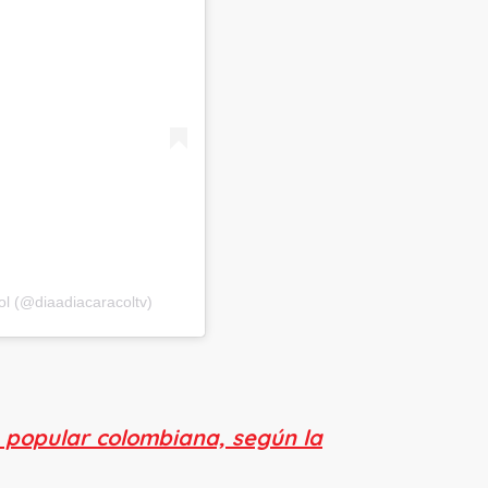
ol (@diaadiacaracoltv)
a popular colombiana, según la