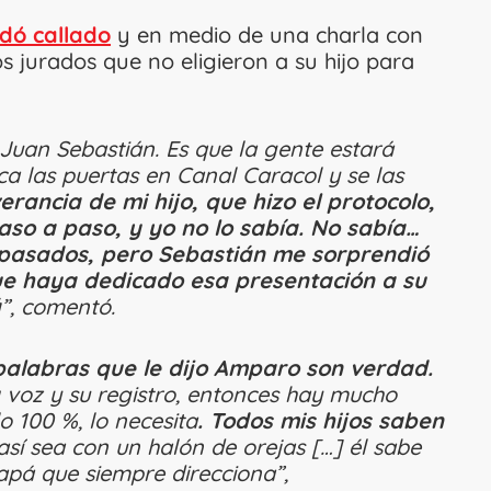
dó callado
y en medio de una charla con
s jurados que no eligieron a su hijo para
Juan Sebastián. Es que la gente estará
 las puertas en Canal Caracol y se las
rancia de mi hijo, que hizo el protocolo,
paso a paso, y yo no lo sabía. No sabía…
 pasados, pero Sebastián me sorprendió
ue haya dedicado esa presentación a su
á
”, comentó.
palabras que le dijo Amparo son verdad.
u
voz y su registro, entonces hay mucho
 100 %, lo necesita
.
Todos mis hijos saben
sí sea con un halón de orejas […] él sabe
apá que siempre direcciona”,