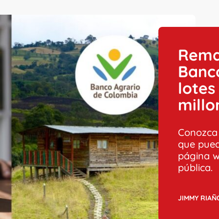
Remat
Banco
lotes
millo
Conozca 
que pued
página we
pública.
JIMMY RIAÑ