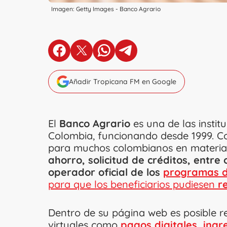
Imagen: Getty Images - Banco Agrario
en Facebook
en X
en Whatsapp
en Telegram
Añadir Tropicana FM en Google
El
Banco Agrario
es una de las instit
Colombia, funcionando desde 1999. Co
para muchos colombianos en materia
ahorro, solicitud de créditos, entre
operador oficial de los
programas d
para que los beneficiarios pudiesen
r
Dentro de su página web es posible re
virtuales como
pagos digitales, ingr