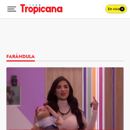
En vivo
Desplegar menú principal
Ir al contenido
FARÁNDULA