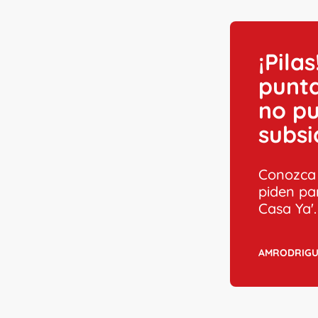
¡Pila
punta
no pu
subsi
Conozca 
piden par
Casa Ya'.
AMRODRIG