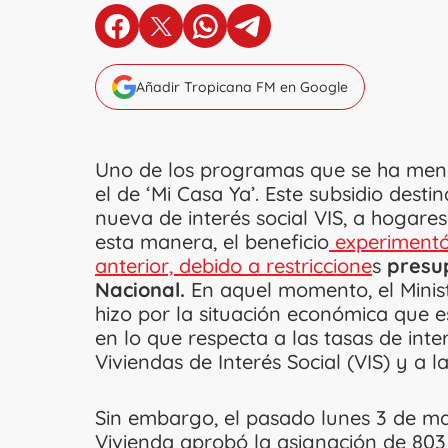
en Facebook
en X
en Whatsapp
en Telegram
Añadir Tropicana FM en Google
Uno de los programas que se ha menc
el de ‘Mi Casa Ya’. Este subsidio dest
nueva de interés social VIS, a hogare
esta manera, el beneficio
experimentó
anterior, debido a restriccione
s
presup
Nacional.
En aquel momento, el Minist
hizo por la situación económica que e
en lo que respecta a las tasas de inte
Viviendas de Interés Social (VIS) y a la
Sin embargo, el pasado lunes 3 de ma
Vivienda aprobó la asignación de 803