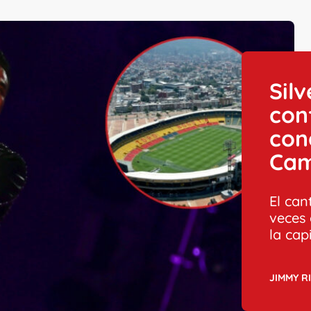
Sil
con
con
Cam
El can
veces 
la cap
JIMMY R