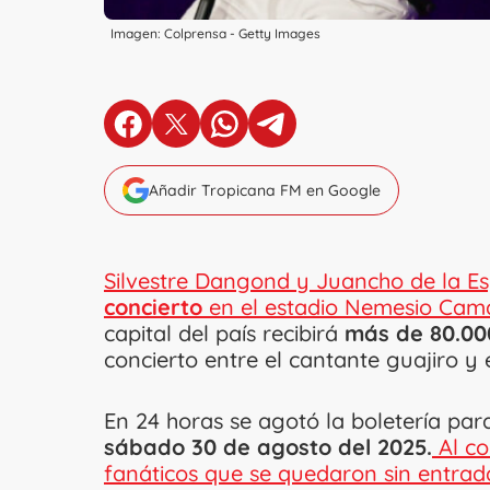
Imagen: Colprensa - Getty Images
en Facebook
en X
en Whatsapp
en Telegram
Añadir Tropicana FM en Google
Silvestre Dangond y Juancho de la Es
concierto
en el estadio Nemesio Cam
capital del país recibirá
más de 80.00
concierto entre el cantante guajiro y 
En 24 horas se agotó la boletería pa
sábado 30 de agosto del 2025.
Al co
fanáticos que se quedaron sin entrad