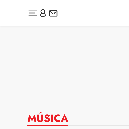
Desplegar menú principal
Inicia sesión o regístrate
Newsletter
Ir al contenido
MÚSICA