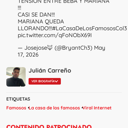
TENSIÓN ENTRE BEBA Y MARIANA
!!!
CASI SE DAN!!!
MARIANA QUEDA
LLORANDO!!!
#LaCasaDeLosFamososCol3
pic.twitter.com/qFoNObX69I
— Josejose🦊 (@BryantCh3)
May
17, 2026
Julián Carreño
VER BIOGRAFÍA
ETIQUETAS
Famosos
La casa de los famosos
Viral Internet
CONTENIDO PATROCINADO