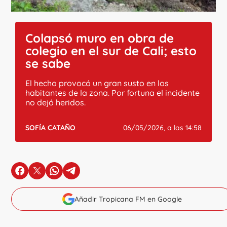
Colapsó muro en obra de
colegio en el sur de Cali; esto
se sabe
El hecho provocó un gran susto en los
habitantes de la zona. Por fortuna el incidente
no dejó heridos.
SOFÍA CATAÑO
06/05/2026, a las 14:58
en Facebook
en X
en Whatsapp
en Telegram
Añadir Tropicana FM en Google