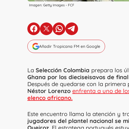
Imagen: Getty Images - FCF
en Facebook
en X
en Whatsapp
en Telegram
Añadir Tropicana FM en Google
La
Selección Colombia
prepara los úl
Ghana por los dieciseisavos de fina
Después de quedarse con la primera po
Néstor Lorenzo
enfrenta a uno de lo
elenco africano.
Este encuentro llama la atención y t
jugadores del plantel nacional se m
Queiroz
. El estratega portugués estu