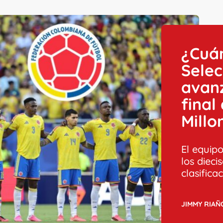
¿Cuán
Selec
avan
final
Millo
El equip
los dieci
clasifica
JIMMY RIAÑ