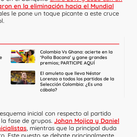
ron en la eliminación hacia el Mundial
ales le pone un toque picante a este cruce
l.
Colombia Vs Ghana: acierte en la
e
‘Polla Bacana’ y gane grandes
premios; PARTICIPE AQUÍ
El amuleto que lleva Néstor
Lorenzo a todos los partidos de la
Selección Colombia: ¿Es una
cábala?
squema inicial con respecto al partido
 la fase de grupos.
Johan Mojica y Daniel
cialistas
, mientras que la principal duda
tro. Este puesto se debate principalmente