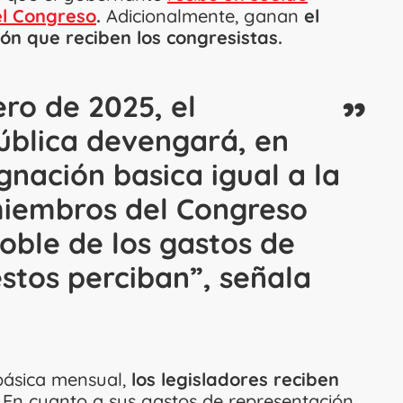
el Congreso
.
Adicionalmente, ganan
el
ón que reciben los congresistas.
ero de 2025, el
ública devengará, en
gnación basica igual a la
iembros del Congreso
doble de los gastos de
stos perciban”, señala
básica mensual,
los legisladores reciben
En cuanto a sus gastos de representación,