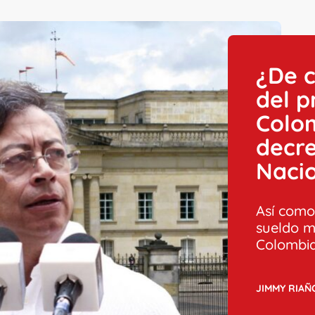
¿De c
del p
Colo
decre
Naci
Así como 
sueldo m
Colombia
JIMMY RIAÑ