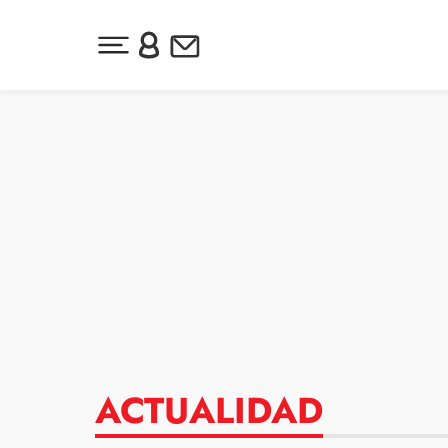
Desplegar menú principal
Inicia sesión o regístrate
Newsletter
Ir al contenido
ACTUALIDAD