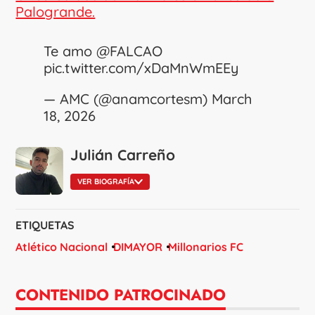
Palogrande.
Te amo
@FALCAO
pic.twitter.com/xDaMnWmEEy
— AMC (@anamcortesm)
March
18, 2026
Julián Carreño
VER BIOGRAFÍA
ETIQUETAS
Atlético Nacional
DIMAYOR
Millonarios FC
CONTENIDO PATROCINADO