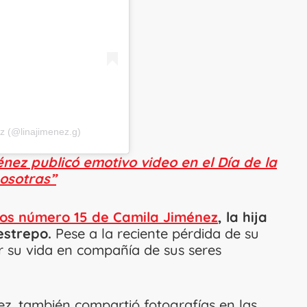
z (@linajimenez.g)
ez publicó emotivo video en el Día de la
osotras”
os número 15 de Camila Jiménez
, la hija
estrepo.
Pese a la reciente pérdida de su
r su vida en compañía de sus seres
ez, también compartió fotografías en las