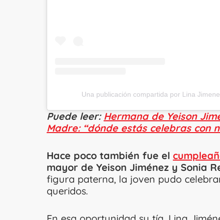
Una publicación compartida por Lina Jimene
Puede leer:
Hermana de Yeison Jimén
Madre: “dónde estás celebras con n
Hace poco también fue el
cumpleañ
mayor de Yeison Jiménez y Sonia R
figura paterna, la joven pudo celebra
queridos.
En esa oportunidad su tía, Lina Jimén