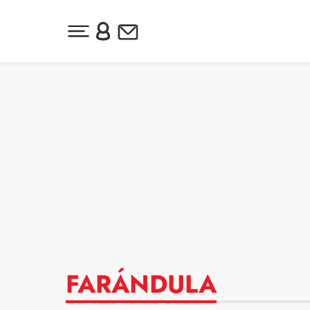
Desplegar menú principal
Inicia sesión o regístrate
Newsletter
Ir al contenido
FARÁNDULA