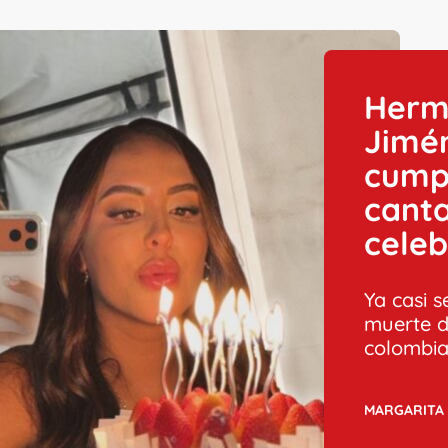
Herm
Jimé
cumpl
canta
celeb
Ya casi 
muerte d
colombia
MARGARITA