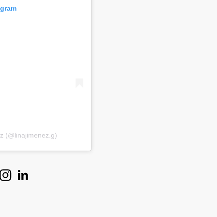
agram
z (@linajimenez.g)
en Instagram
en Linkedin