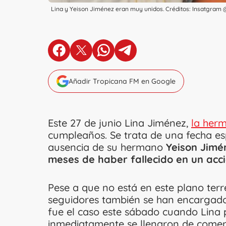
Lina y Yeison Jiménez eran muy unidos. Créditos: Insatgram 
en Facebook
en X
en Whatsapp
en Telegram
Añadir Tropicana FM en Google
Este 27 de junio Lina Jiménez,
la herm
cumpleaños. Se trata de una fecha esp
ausencia de su hermano
Yeison Jimé
meses de haber fallecido en un acc
Pese a que no está en este plano terr
seguidores también se han encargado 
fue el caso este sábado cuando Lina 
inmediatamente se llenaron de coment