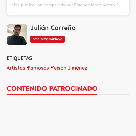
Una publicación compartida por Esteban lopez botero 688 (@elpollolopez688)
Julián Carreño
VER BIOGRAFÍA
ETIQUETAS
Artistas
Famosos
Yeison Jiménez
CONTENIDO PATROCINADO