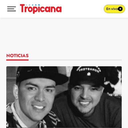
En vivo
Desplegar menú principal
Ir al contenido
NOTICIAS