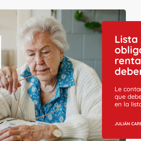
Lista
oblig
renta
debe
Le conta
que debe
en la list
JULIÁN CA