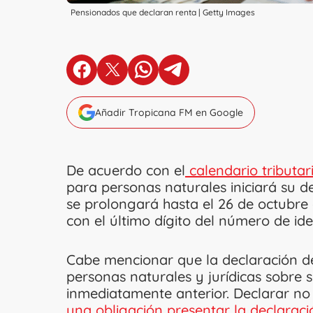
Pensionados que declaran renta | Getty Images
en Facebook
en X
en Whatsapp
en Telegram
Añadir Tropicana FM en Google
De acuerdo con el
calendario tributar
para personas naturales iniciará su d
se prolongará hasta el 26 de octubr
con el último dígito del número de iden
Cabe mencionar que la declaración de
personas naturales y jurídicas sobre 
inmediatamente anterior. Declarar no
una obligación presentar la declaraci