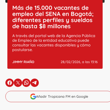
Más de 15.000 vacantes de
empleo del SENA en Bogotá;
diferentes perfiles y sueldos
de hasta $8 millones
A través del portal web de la Agencia Pública
de Empleo de la entidad educativa puede
consultar las vacantes disponibles y cómo
postularse.
JIMMY RIAÑO
28/02/2026, a las 13:16
en Facebook
en X
en Whatsapp
en Telegram
Añadir Tropicana FM en Google