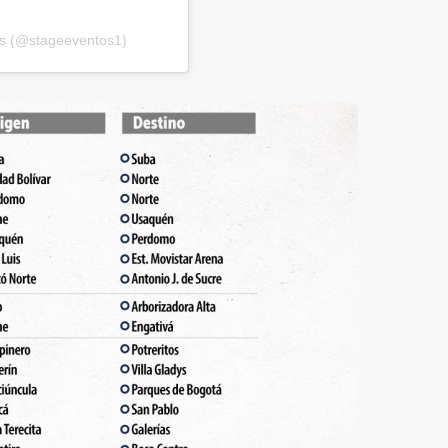
os (@stageeventos1)