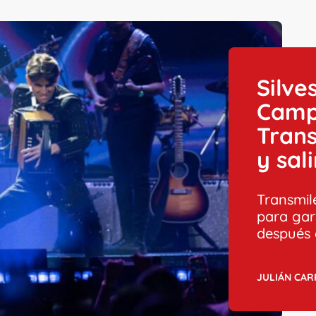
Silve
Campí
Trans
y sal
Transmil
para gar
después 
JULIÁN CA