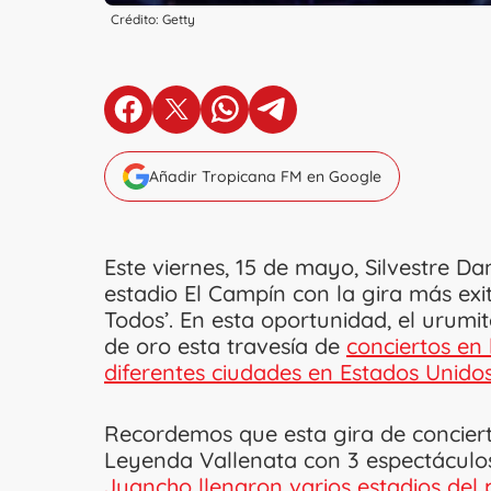
Crédito: Getty
en Facebook
en X
en Whatsapp
en Telegram
Añadir Tropicana FM en Google
Este viernes, 15 de mayo, Silvestre D
estadio El Campín con la gira más exit
Todos’. En esta oportunidad, el urum
de oro esta travesía de
conciertos en 
diferentes ciudades en Estados Unidos
Recordemos que esta gira de conciert
Leyenda Vallenata con 3 espectáculos
Juancho llenaron varios estadios del 