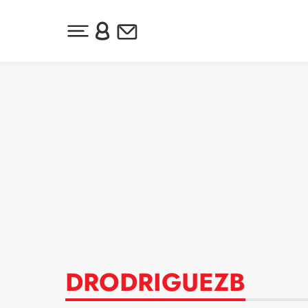
Desplegar menú principal
Inicia sesión o regístrate
Newsletter
Ir al contenido
DRODRIGUEZB