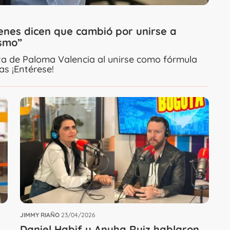
enes dicen que cambió por unirse a
ismo”
ta de Paloma Valencia al unirse como fórmula
as ¡Entérese!
JIMMY RIAÑO
23/04/2026
Daniel Habif y Anyha Ruiz hablaron