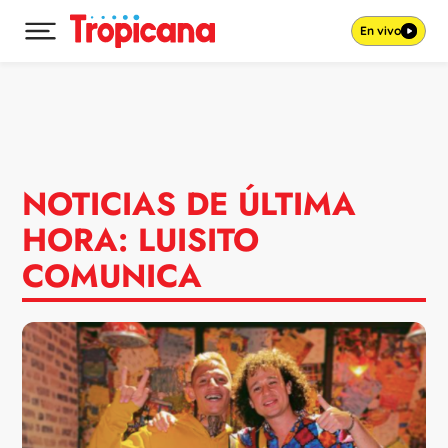
En vivo
Desplegar menú principal
Ir al contenido
NOTICIAS DE ÚLTIMA
HORA: LUISITO
COMUNICA