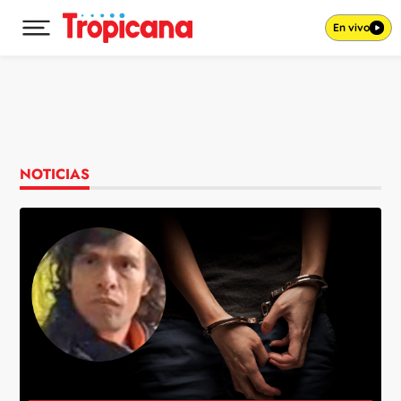
En vivo
Desplegar menú principal
Ir al contenido
NOTICIAS