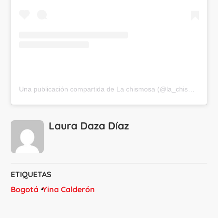
Una publicación compartida de La chismosa (@la_chismosa_news)
Laura Daza Díaz
ETIQUETAS
Bogotá
Yina Calderón