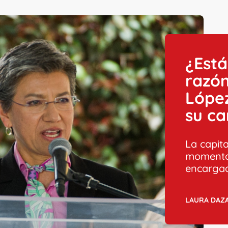
¿Está
razón
López
su ca
La capit
momentos
encarga
LAURA DAZA