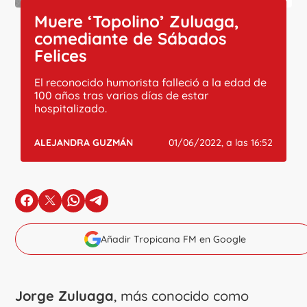
Muere ‘Topolino’ Zuluaga,
comediante de Sábados
Felices
El reconocido humorista falleció a la edad de
100 años tras varios días de estar
hospitalizado.
ALEJANDRA GUZMÁN
01/06/2022, a las 16:52
en Facebook
en X
en Whatsapp
en Telegram
Añadir Tropicana FM en Google
Jorge Zuluaga
, más conocido como