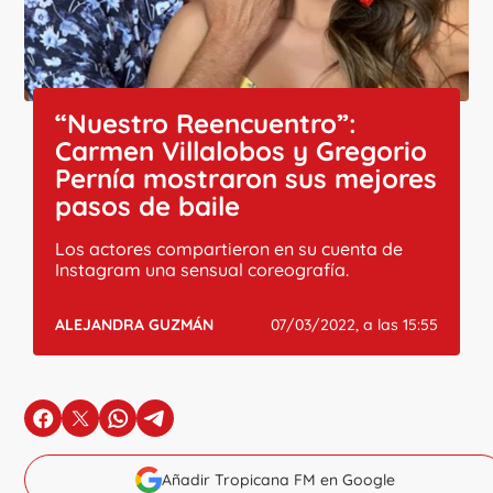
“Nuestro Reencuentro”:
Carmen Villalobos y Gregorio
Pernía mostraron sus mejores
pasos de baile
Los actores compartieron en su cuenta de
Instagram una sensual coreografía.
ALEJANDRA GUZMÁN
07/03/2022, a las 15:55
en Facebook
en X
en Whatsapp
en Telegram
Añadir Tropicana FM en Google