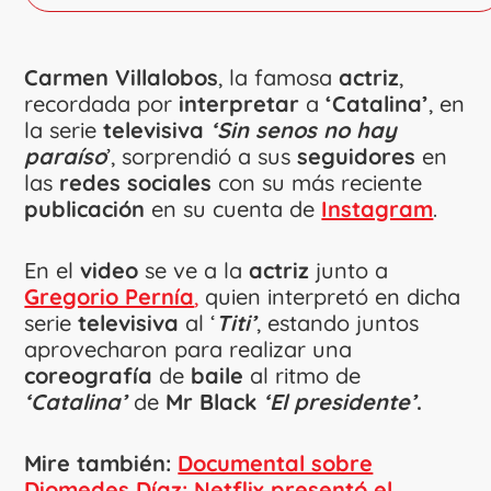
Carmen Villalobos
, la famosa
actriz
,
recordada por
interpretar
a
‘Catalina’
, en
la serie
televisiva
‘Sin senos no hay
paraíso
’, sorprendió a sus
seguidores
en
las
redes sociales
con su más reciente
publicación
en su cuenta de
Instagram
.
En el
video
se ve a la
actriz
junto a
Gregorio Pernía
,
quien interpretó en dicha
serie
televisiva
al ‘
Titi’
, estando juntos
aprovecharon para realizar una
coreografía
de
baile
al ritmo de
‘Catalina’
de
Mr Black
‘El presidente’
.
Mire también:
Documental sobre
Diomedes Díaz: Netflix presentó el