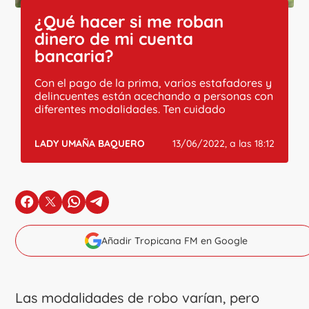
¿Qué hacer si me roban
dinero de mi cuenta
bancaria?
Con el pago de la prima, varios estafadores y
delincuentes están acechando a personas con
diferentes modalidades. Ten cuidado
LADY UMAÑA BAQUERO
13/06/2022, a las 18:12
en Facebook
en X
en Whatsapp
en Telegram
Añadir Tropicana FM en Google
Las modalidades de robo varían, pero