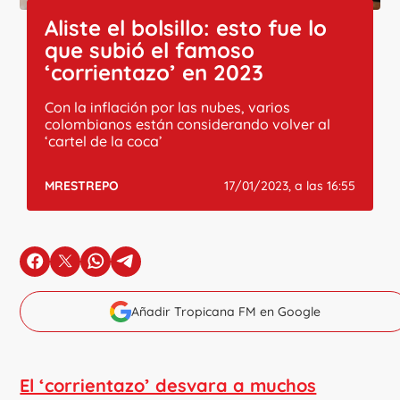
Aliste el bolsillo: esto fue lo
que subió el famoso
‘corrientazo’ en 2023
Con la inflación por las nubes, varios
colombianos están considerando volver al
‘cartel de la coca’
MRESTREPO
17/01/2023, a las 16:55
en Facebook
en X
en Whatsapp
en Telegram
Añadir Tropicana FM en Google
El ‘corrientazo’ desvara a muchos