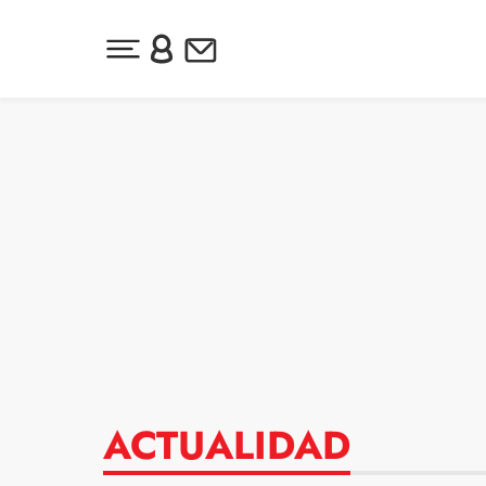
Desplegar menú principal
Inicia sesión o regístrate
Newsletter
Ir al contenido
ACTUALIDAD