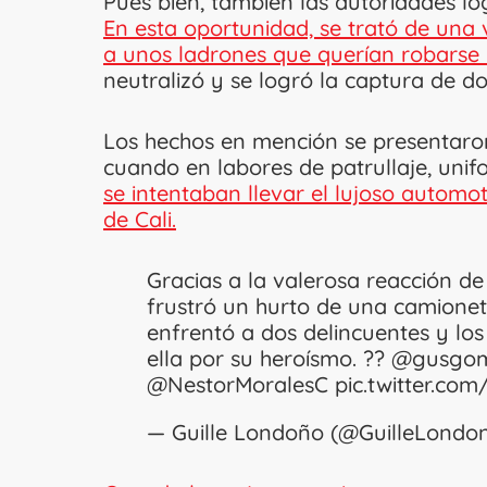
Pues bien, también las autoridades lo
En esta oportunidad, se trató de una 
a unos ladrones que querían robarse
neutralizó y se logró la captura de do
Los hechos en mención se presentaron
cuando en labores de patrullaje, un
se intentaban llevar el lujoso automo
de Cali.
Gracias a la valerosa reacción d
frustró un hurto de una camioneta
enfrentó a dos delincuentes y los
ella por su heroísmo. ??
@gusgom
@NestorMoralesC
pic.twitter.co
— Guille Londoño (@GuilleLondo