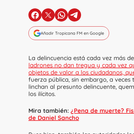
en Facebook
en X
en Whatsapp
en Telegram
Añadir Tropicana FM en Google
La delincuencia está cada vez más de
ladrones no dan tregua y cada vez q
objetos de valor a los ciudadanos, qu
fuerza pública, sin embargo, a veces 
linchan al presunto delincuente, quem
los ilícitos.
Mira también:
¿Pena de muerte? Fisc
de Daniel Sancho