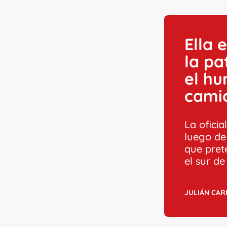
Ella 
la pa
el hu
camio
La oficia
luego de
que pret
el sur de
JULIÁN CA