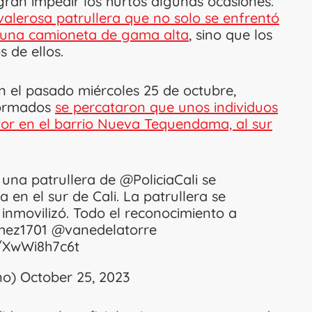
gran impedir los hurtos algunas ocasiones.
valerosa patrullera que no solo se enfrentó
 una camioneta de gama alta
, sino que los
s de ellos.
 el pasado miércoles 25 de octubre,
iformados
se percataron que unos individuos
tor en el barrio Nueva Tequendama, al sur
e una patrullera de
@PoliciaCali
se
 en el sur de Cali. La patrullera se
 inmovilizó. Todo el reconocimiento a
ez1701
@vanedelatorre
m/XwWi8h7c6t
no)
October 25, 2023