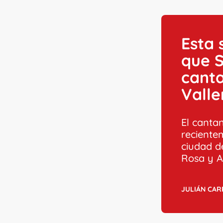
Esta 
que S
canta
Vall
El canta
reciente
ciudad d
Rosa y A
JULIÁN CA