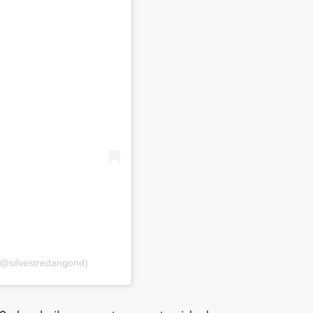
(@silvestredangond)