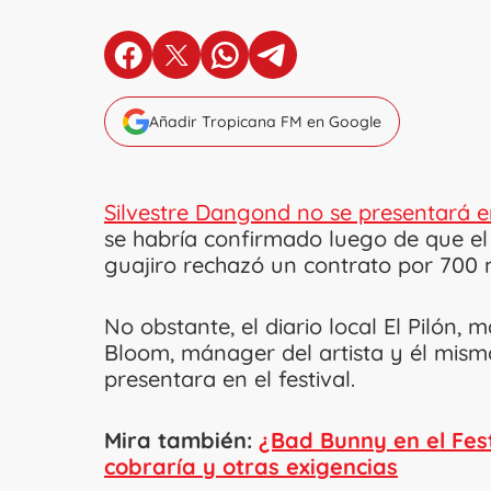
en Facebook
en X
en Whatsapp
en Telegram
Añadir Tropicana FM en Google
Silvestre Dangond no se presentará en
se habría confirmado luego de que el 
guajiro rechazó un contrato por 700 m
No obstante, el diario local El Pilón,
Bloom, mánager del artista y él mism
presentara en el festival.
Mira también:
¿Bad Bunny en el Fest
cobraría y otras exigencias